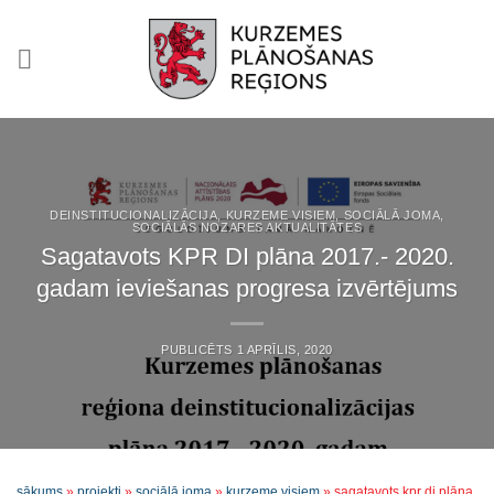
Skip
to
content
DEINSTITUCIONALIZĀCIJA
,
KURZEME VISIEM
,
SOCIĀLĀ JOMA
,
SOCIĀLĀS NOZARES AKTUALITĀTES
Sagatavots KPR DI plāna 2017.- 2020.
gadam ieviešanas progresa izvērtējums
PUBLICĒTS
1 APRĪLIS, 2020
sākums
»
projekti
»
sociālā joma
»
kurzeme visiem
»
sagatavots kpr di plāna