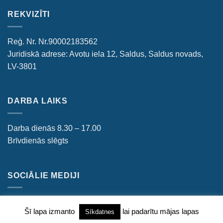
REKVIZĪTI
Reģ. Nr. Nr.90002183562
Juridiskā adrese: Avotu iela 12, Saldus, Saldus novads,
LV-3801
DARBA LAIKS
Darba dienās 8.30 – 17.00
Brīvdienās slēgts
SOCIĀLIE MEDIJI
Šī lapa izmanto
lai padarītu mājas lapas
Sīkdatnes