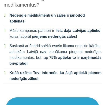
medikamentus?
Nederīgie medikamenti un zāles ir jānodod
aptiekās
!
Mūsu kampaņas partneri ir
liela daļa Latvijas aptieku
,
kuras labprāt
pieņems nederīgās zāles
!
Saskaņā ar šobrīd spēkā esošo likumu noteikto kārtību,
aptiekām Latvijā nav pienākuma pieņemt nederīgos
medikamentus, bet ap
75% aptieku to ir uzņēmušās
brīvprātīgi
.
Košā uzlīme Tevi informēs, ka šajā aptiekā pieņem
nederīgās zāles!