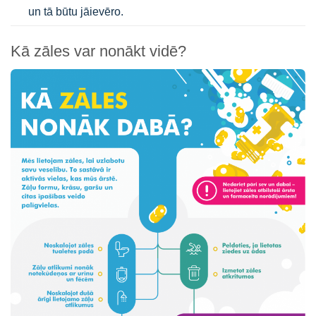
un tā būtu jāievēro.
Kā zāles var nonākt vidē?