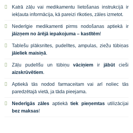
Katrā zāļu vai medikamentu lietošanas instrukcijā ir
iekļauta informācija, kā pareizi rīkoties, zāles izmetot.
Nederīgie medikamenti pirms nodošanas aptiekā ir
jāizņem no ārējā iepakojuma – kastītēm
!
Tablešu plāksnītes, pudelītes, ampulas, ziežu tūbiņas
jāieliek maisiņā
.
Zāļu pudelīšu un tūbiņu
vāciņiem
ir
jābūt
cieši
aizskrūvētiem
.
Aptiekā tās nodod farmaceitam vai arī noliec tās
paredzētajā vietā, ja tāda pieejama.
Nederīgās zāles
aptiekā
tiek pieņemtas
utilizācijai
bez maksas
!