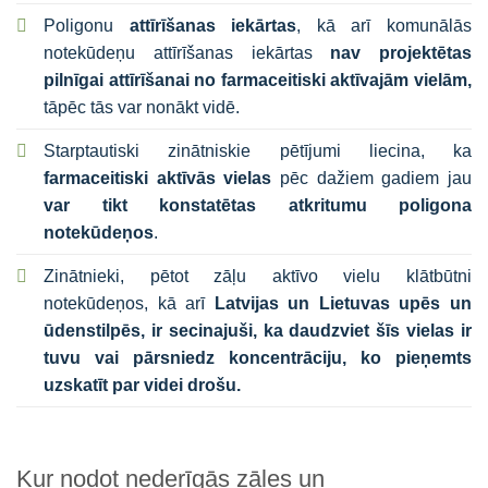
Poligonu
attīrīšanas iekārtas
, kā arī komunālās
notekūdeņu attīrīšanas iekārtas
nav projektētas
pilnīgai attīrīšanai no farmaceitiski aktīvajām vielām,
tāpēc tās var nonākt vidē.
Starptautiski zinātniskie pētījumi liecina, ka
farmaceitiski aktīvās vielas
pēc dažiem gadiem jau
var tikt konstatētas atkritumu poligona
notekūdeņos
.
Zinātnieki, pētot zāļu aktīvo vielu klātbūtni
notekūdeņos, kā arī
Latvijas un Lietuvas upēs un
ūdenstilpēs, ir secinajuši, ka daudzviet šīs vielas ir
tuvu vai pārsniedz koncentrāciju, ko pieņemts
uzskatīt par videi drošu.
Kur nodot nederīgās zāles un