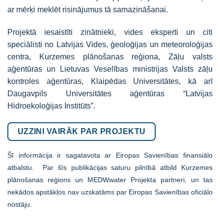
ar mērķi meklēt risinājumus tā samazināšanai.
Projektā iesaistīti zinātnieki, vides eksperti un citi
speciālisti no Latvijas Vides, ģeoloģijas un meteoroloģijas
centra, Kurzemes plānošanas reģiona, Zāļu valsts
aģentūras un Lietuvas Veselības ministrijas Valsts zāļu
kontroles aģentūras, Klaipēdas Universitātes, kā arī
Daugavpils Universitātes aģentūras “Latvijas
Hidroekoloģijas Institūts”.
UZZINI VAIRĀK PAR PROJEKTU
Šī informācija ir sagatavota ar Eiropas Savienības finansiālo
atbalstu. Par šīs publikācijas saturu pilnībā atbild Kurzemes
plānošanas reģions un MEDWwater Projekta partneri, un tas
nekādos apstākļos nav uzskatāms par Eiropas Savienības oficiālo
nostāju.