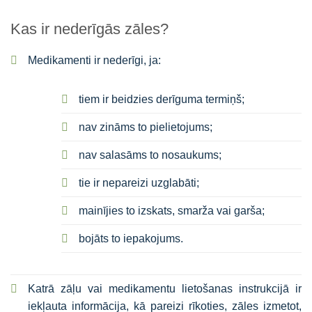
Kas ir nederīgās zāles?
Medikamenti ir nederīgi, ja:
tiem ir beidzies derīguma termiņš;
nav zināms to pielietojums;
nav salasāms to nosaukums;
tie ir nepareizi uzglabāti;
mainījies to izskats, smarža vai garša;
bojāts to iepakojums.
Katrā zāļu vai medikamentu lietošanas instrukcijā ir
iekļauta informācija, kā pareizi rīkoties, zāles izmetot,