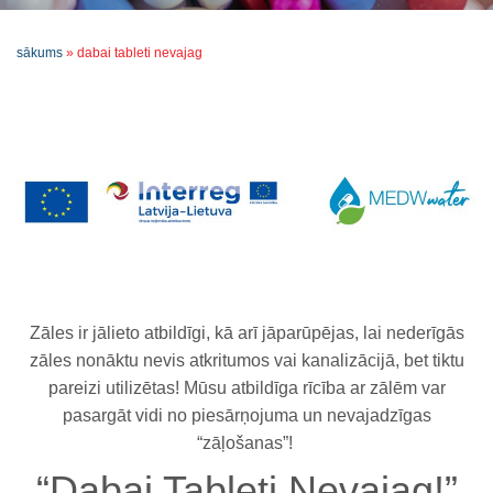
sākums
»
dabai tableti nevajag
Zāles ir jālieto atbildīgi, kā arī jāparūpējas, lai nederīgās
zāles nonāktu nevis atkritumos vai kanalizācijā, bet tiktu
pareizi utilizētas! Mūsu atbildīga rīcība ar zālēm var
pasargāt vidi no piesārņojuma un nevajadzīgas
“zāļošanas”!
“Dabai Tableti Nevajag!”