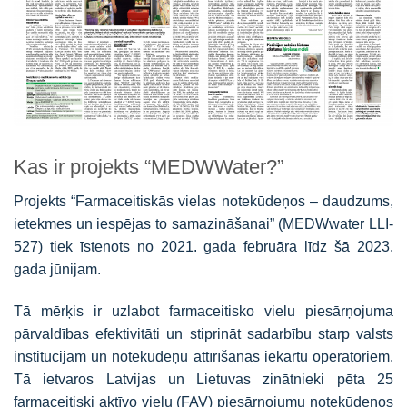
Kas ir projekts “MEDWWater?”
Projekts “Farmaceitiskās vielas notekūdeņos – daudzums,
ietekmes un iespējas to samazināšanai” (MEDWwater LLI-
527) tiek īstenots no 2021. gada februāra līdz šā 2023.
gada jūnijam.
Tā mērķis ir uzlabot farmaceitisko vielu piesārņojuma
pārvaldības efektivitāti un stiprināt sadarbību starp valsts
institūcijām un notekūdeņu attīrīšanas iekārtu operatoriem.
Tā ietvaros Latvijas un Lietuvas zinātnieki pēta 25
farmaceitiski aktīvo vielu (FAV) piesārņojumu notekūdeņos