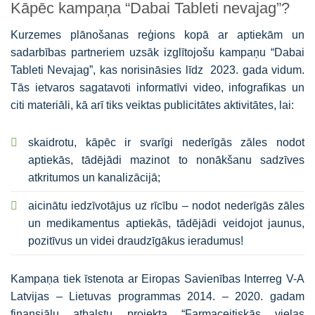
Kāpēc kampaņa “Dabai Tableti nevajag”?
Kurzemes plānošanas reģions kopā ar aptiekām un
sadarbības partneriem uzsāk izglītojošu kampaņu “Dabai
Tableti Nevajag”, kas norisināsies līdz 2023. gada vidum.
Tās ietvaros sagatavoti informatīvi video, infografikas un
citi materiāli, kā arī tiks veiktas publicitātes aktivitātes, lai:
skaidrotu, kāpēc ir svarīgi nederīgās zāles nodot
aptiekās, tādējādi mazinot to nonākšanu sadzīves
atkritumos un kanalizācijā;
aicinātu iedzīvotājus uz rīcību – nodot nederīgās zāles
un medikamentus aptiekās, tādējādi veidojot jaunus,
pozitīvus un videi draudzīgākus ieradumus!
Kampaņa tiek īstenota ar Eiropas Savienības Interreg V-A
Latvijas – Lietuvas programmas 2014. – 2020. gadam
finansiālu atbalstu projekta “Farmaceitiskās vielas